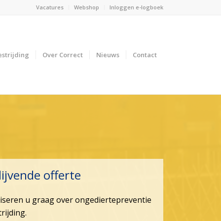
Vacatures
Webshop
Inloggen e-logboek
strijding
Over Correct
Nieuws
Contact
lijvende offerte
viseren u graag over ongediertepreventie
rijding.