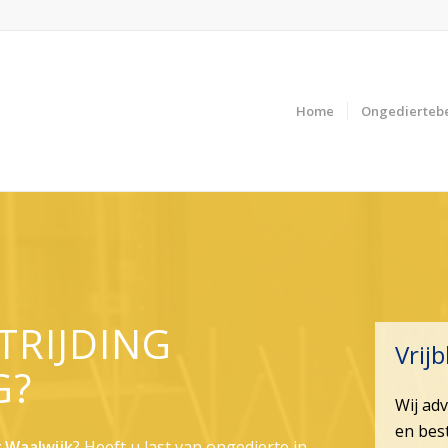
Home
Ongediertebe
TRIJDING
Vrijb
G?
Wij ad
en best
 Waalwijk
? Heeft u last van ongedierte in