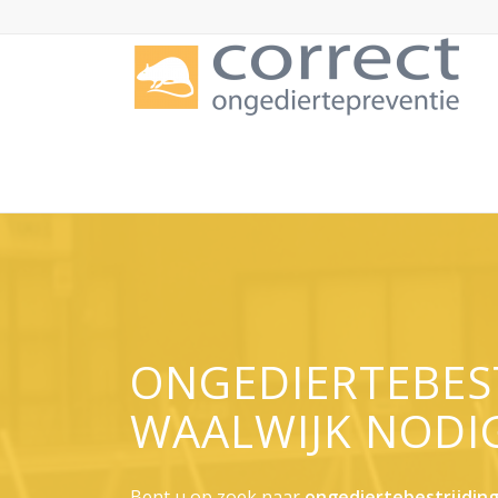
ONGEDIERTEBES
WAALWIJK NODI
Bent u op zoek naar
ongediertebestrijding